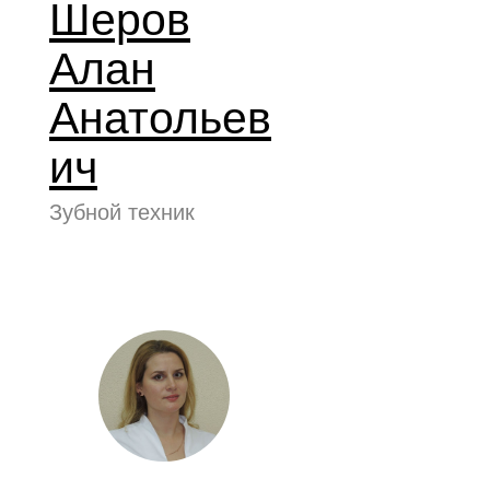
Шеров
Алан
Анатольев
ич
Зубной техник