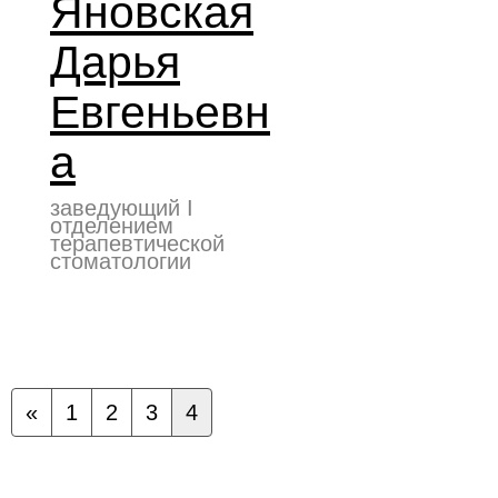
Яновская
Дарья
Евгеньевн
а
заведующий I
отделением
терапевтической
стоматологии
«
1
2
3
4