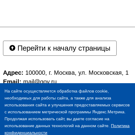
Перейти к началу страницы
Адрес:
100000, г. Москва, ул. Московская, 1
Email:
mail@gov.ru
Телефоны:
8 (495) 415-17-64
,
8 (495) 415-
На сайте осуществляется обработка файлов cookie,
необходимых для работы сайта, а также для анализа
19-65
использования сайта и улучшения предоставляемых сервисов
© 1996-2023 СТОМАТОЛОГИЧЕСКАЯ
с использованием метрической программы Яндекс.Метрика.
ПОЛИКЛИНИКА № 5
Продолжая использовать сайт, вы даете согласие на
использование данных технологий на данном сайте.
Политика
конфиденциальности