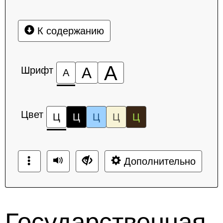
К содержанию
А
Шрифт
А
А
Цвет
Ц
Ц
Ц
Ц
Ц
Дополнительно
Государственная