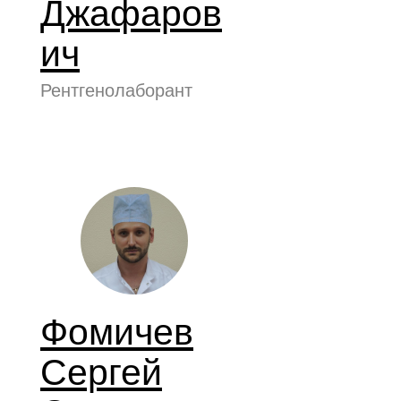
Джафаров
ич
Рентгенолаборант
Фомичев
Сергей