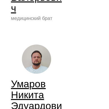
ч
медицинский брат
Умаров
Никита
Эдуардови