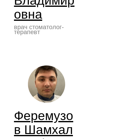
Владимир
овна
врач стоматолог-
терапевт
Феремузо
в Шамхал