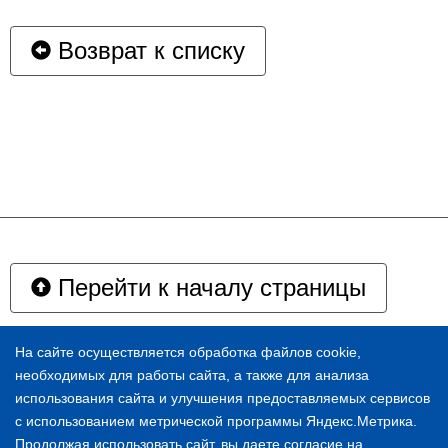
Возврат к списку
Перейти к началу страницы
На сайте осуществляется обработка файлов cookie,
Адрес:
100000, г. Москва, ул. Московская, 1
необходимых для работы сайта, а также для анализа
Email:
mail@gov.ru
использования сайта и улучшения предоставляемых сервисов
с использованием метрической программы Яндекс.Метрика.
Телефоны:
8 (495) 415-17-64
,
8 (495) 415-
Продолжая использовать сайт, вы даете согласие на