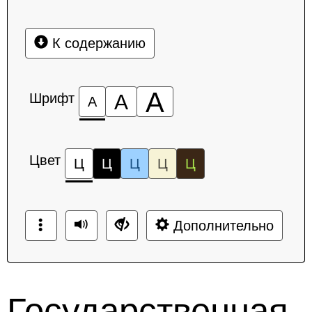
К содержанию
А
Шрифт
А
А
Цвет
Ц
Ц
Ц
Ц
Ц
Дополнительно
Государственная