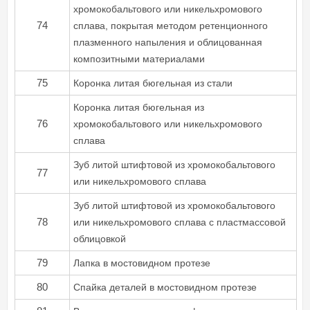
хромокобальтового или никельхромового
74
сплава, покрытая методом ретенционного
плазменного напыления и облицованная
композитными материалами
75
Коронка литая бюгельная из стали
Коронка литая бюгельная из
76
хромокобальтового или никельхромового
сплава
Зуб литой штифтовой из хромокобальтового
77
или никельхромового сплава
Зуб литой штифтовой из хромокобальтового
78
или никельхромового сплава с пластмассовой
облицовкой
79
Лапка в мостовидном протезе
80
Спайка деталей в мостовидном протезе