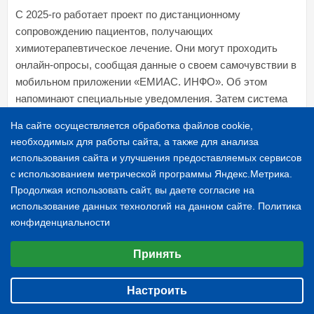
С 2025-го работает проект по дистанционному
сопровождению пациентов, получающих
химиотерапевтическое лечение. Они могут проходить
онлайн-опросы, сообщая данные о своем самочувствии в
мобильном приложении «ЕМИАС. ИНФО». Об этом
напоминают специальные уведомления. Затем система
анализирует полученные данные и автоматически
На сайте осуществляется обработка файлов cookie,
определяет пациентов с высоким риском развития
необходимых для работы сайта, а также для анализа
нежелательных явлений. Врач-химиотерапевт обязан
использования сайта и улучшения предоставляемых сервисов
рассмотреть результаты опросов в течение одного
с использованием метрической программы Яндекс.Метрика.
рабочего дня и затем при необходимости провести
Продолжая использовать сайт, вы даете согласие на
срочную телемедицинскую консультацию.
использование данных технологий на данном сайте.
Политика
конфиденциальности
Новый сервис позволяет оперативно выявлять
Выберите настройки cookie
нежелательные явления, корректировать лечение,
Принять
Минимальные
предотвращать развитие жизнеугрожающих состояний и
Аналитические/Функциональные
обеспечивать непрерывность противоопухолевой
Настроить
терапии. Пациент чувствует себя под защитой, даже
находясь дома, а у врача есть удобный инструмент для