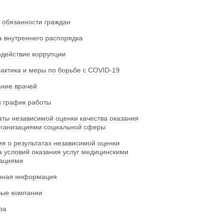
 обязанности граждан
 внутреннего распорядка
действие коррупции
ктика и меры по борьбе с COVID-19
ние врачей
 график работы
аты независимой оценки качества оказания
рганизациями социальной сферы
я о результатах независимой оценки
а условий оказания услуг медицинскими
зациями
чная информация
вые компании
ра