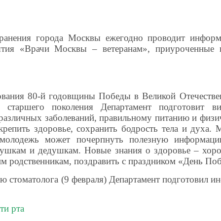
хранения города Москвы ежегодно проводит информа
иятия «Врачи Москвы – ветеранам», приуроченные
вания 80-й годовщины Победы в Великой Отечестве
й старшего поколения Департамент подготовит ви
различных заболеваний, правильному питанию и физич
крепить здоровье, сохранить бодрость тела и духа.
а молодежь может почерпнуть полезную информаци
бушкам и дедушкам. Новые знания о здоровье – хоро
им родственникам, поздравить с праздником «День По
 стоматолога (9 февраля) Департамент подготовил и
ти рта