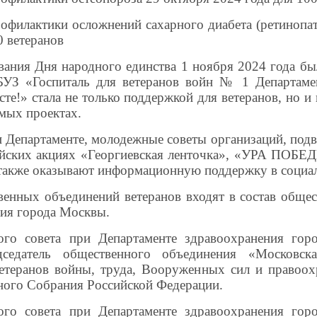
рофилактики осложнений сахарного диабета (ретинопат
0 ветеранов
ания Дня народного единства 1 ноября 2024 года бы
БУЗ «Госпиталь для ветеранов войн № 1 Департамен
е!» стала не только поддержкой для ветеранов, но и
мых проектах.
 Департаменте, молодежные советы организаций, под
ийских акциях «Георгиевская ленточка», «УРА ПОБЕД
 также оказывают информационную поддержку в социал
венных объединений ветеранов входят в состав обще
ния города Москвы.
ого совета при Департаменте здравоохранения го
седатель общественного объединения «Московска
ветеранов войны, труда, Вооруженных сил и правоох
ного Собрания Российской Федерации.
ого совета при Департаменте здравоохранения го