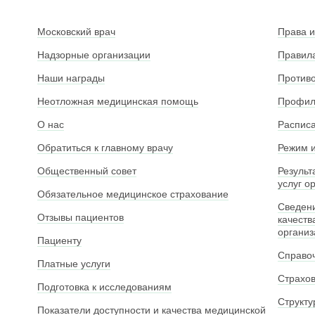
Московский врач
Права и
Надзорные организации
Правила
Наши награды
Противо
Неотложная медицинская помощь
Профила
О нас
Расписа
Обратиться к главному врачу
Режим и
Общественный совет
Результ
услуг о
Обязательное медицинское страхование
Сведени
Отзывы пациентов
качеств
органи
Пациенту
Справо
Платные услуги
Страхо
Подготовка к исследованиям
Структу
Показатели доступности и качества медицинской