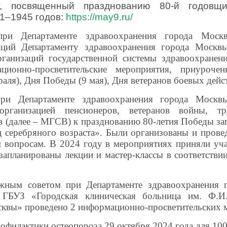
, посвященный празднованию 80-й годов
1–1945 годов:
https://may9.ru/
ри Департаменте здравоохранения города Мос
аций Департаменту здравоохранения города Москв
рганизаций государственной системы здравоохранен
ционно-просветительские мероприятия, приуроч
раля), Дня Победы (9 мая), Дня ветеранов боевых дейс
ри Департаменте здравоохранения города Москв
организацией пенсионеров, ветеранов войны, 
в (далее – МГСВ) к празднованию 80-летия Победы за
 серебряного возраста». Были организованы и прове
 вопросам. В 2024 году в мероприятиях приняли учас
 запланированы лекции и мастер-классы в соответстви
жным советом при Департаменте здравоохранения 
ГБУЗ «Городская клиническая больница им. Ф.И.
сквы» проведено 2 информационно-просветительских 
рофилактики остеопороза 29 октября 2024 года для 100