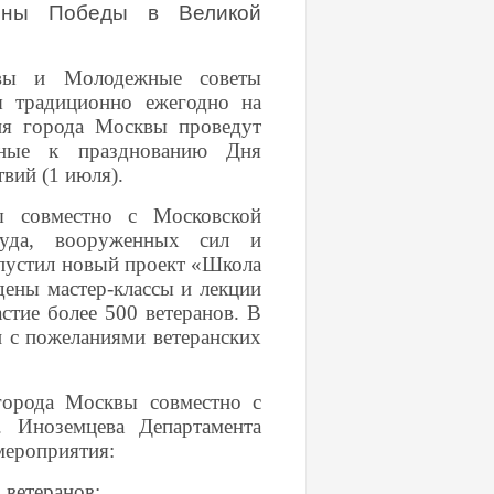
щины Победы в Великой
квы и Молодежные советы
ы традиционно ежегодно на
ия города Москвы проведут
енные к празднованию Дня
твий (1 июля).
ы совместно с Московской
труда, вооруженных сил и
пустил новый проект «Школа
дены мастер-классы и лекции
тие более 500 ветеранов. В
и с пожеланиями ветеранских
города Москвы совместно с
 Иноземцева Департамента
мероприятия:
 ветеранов;