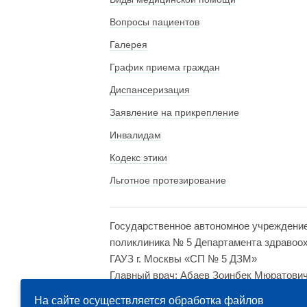
Вопросы пациентов
Галерея
График приема граждан
Диспансеризация
Заявление на прикрепление
Инвалидам
Кодекс этики
Льготное протезирование
Государственное автономное учреждени
поликлиника № 5 Департамента здравоо
ГАУЗ г. Москвы «СП № 5 ДЗМ»
Главный врач: Абаев Зоинбек Мюратови
Адрес: 121614, Москва, ул. Крылатская, д
На сайте осуществляется обработка файлов