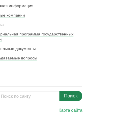
чная информация
вые компании
ра
риальная программа государственных
й
тельные документы
адаваемые вопросы
Поиск
Карта сайта