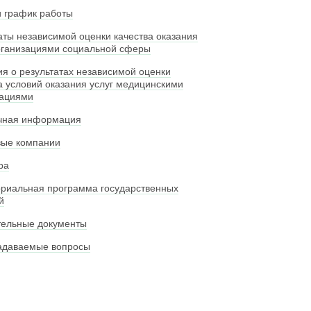
 график работы
аты независимой оценки качества оказания
рганизациями социальной сферы
я о результатах независимой оценки
а условий оказания услуг медицинскими
зациями
чная информация
вые компании
ра
риальная программа государственных
й
тельные документы
адаваемые вопросы