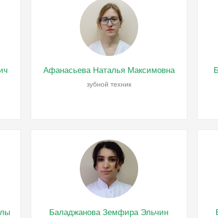
ич
Афанасьева Наталья Максимовна
Б
зубной техник
глы
Баладжанова Земфира Эльчин