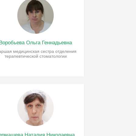
Воробьева Ольга Геннадьевна
аршая медицинская сестра отделения
терапевтической стоматологии
ермашева Наталия Николаевна