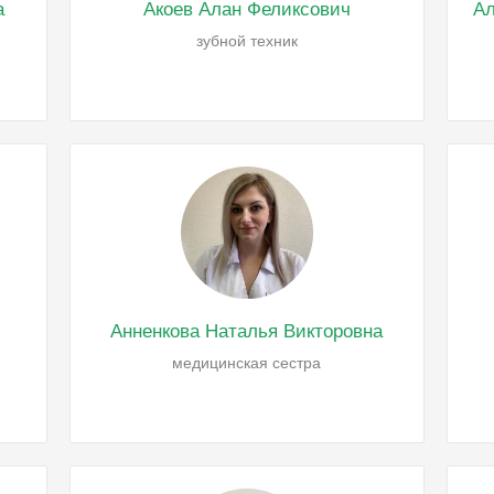
а
Акоев Алан Феликсович
Ал
зубной техник
Анненкова Наталья Викторовна
медицинская сестра