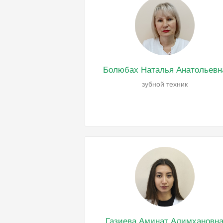
Болюбах Наталья Анатольевн
зубной техник
Газиева Аминат Алимхановн