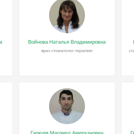
а
Войнова Наталья Владимировна
врач стоматолог-терапевт
ст
а
Гаркуев Магомед Амерханович
Г