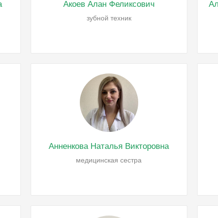
а
Акоев Алан Феликсович
Ал
зубной техник
Анненкова Наталья Викторовна
медицинская сестра