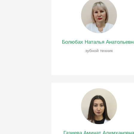
Болюбах Наталья Анатольевн
зубной техник
Газиева Аминат Алимхановн