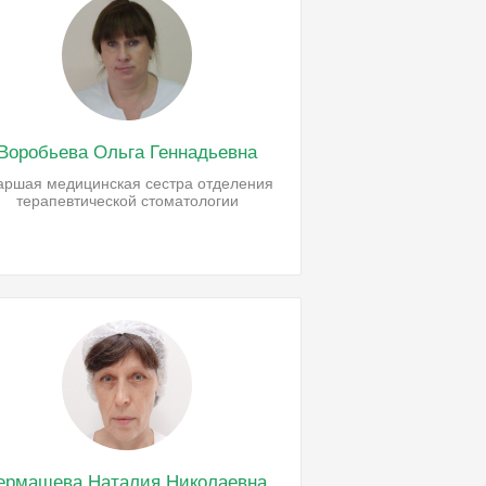
Воробьева Ольга Геннадьевна
аршая медицинская сестра отделения
терапевтической стоматологии
ермашева Наталия Николаевна