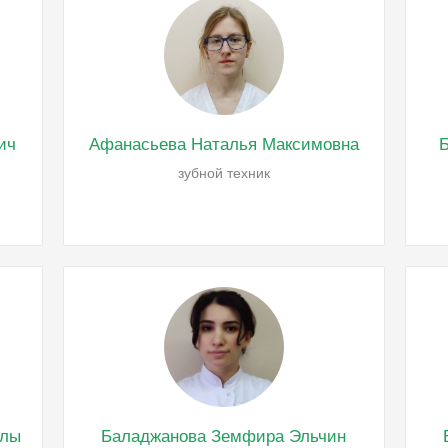
ич
Афанасьева Наталья Максимовна
Б
зубной техник
глы
Баладжанова Земфира Эльчин