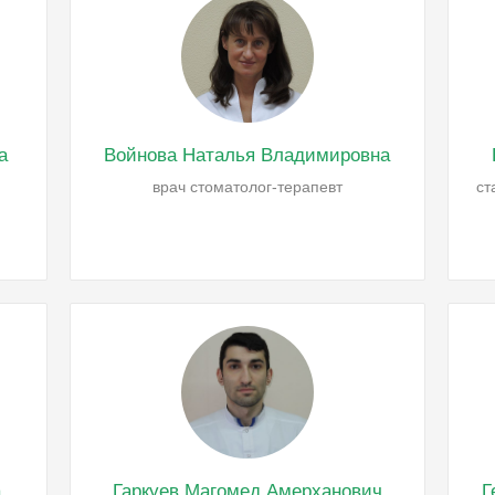
а
Войнова Наталья Владимировна
врач стоматолог-терапевт
ст
а
Гаркуев Магомед Амерханович
Г